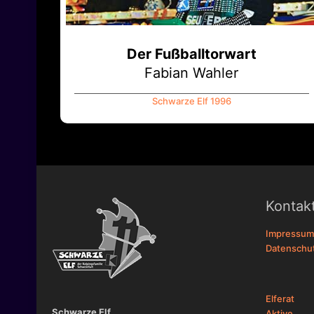
Der Fußballtorwart
Fabian Wahler
Schwarze Elf 1996
Kontak
Impressum
Datenschut
Elferat
Schwarze Elf
Aktive