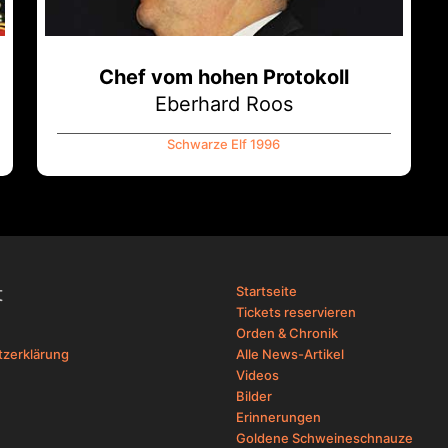
Chef vom hohen Protokoll
Eberhard Roos
Schwarze Elf 1996
t
Startseite
Tickets reservieren
Orden & Chronik
zerklärung
Alle News-Artikel
Videos
Bilder
Erinnerungen
Goldene Schweineschnauze